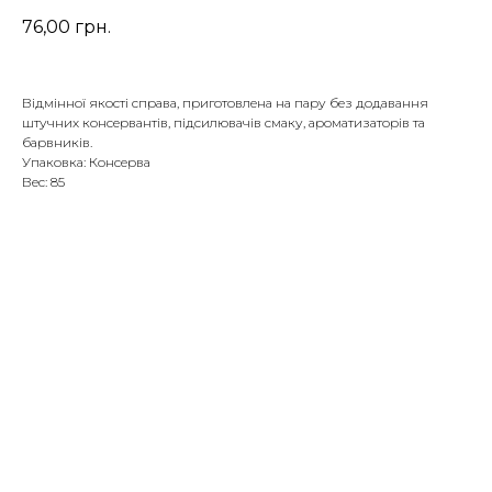
76,00
грн.
Відмінної якості справа, приготовлена на пару без додавання
штучних консервантів, підсилювачів смаку, ароматизаторів та
барвників.
Упаковка: Консерва
Вес: 85